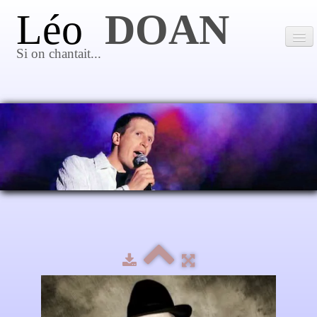
Léo
DOAN
Si on chantait...
Accueil
Les spectacles
▼
Photos
Parcours
Références
Contact
Liens