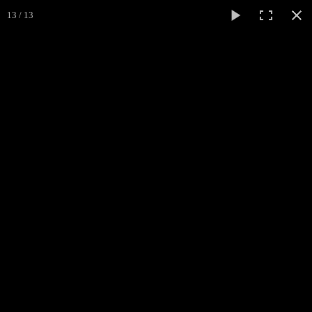
Léo
DOAN
13 / 13
Si on chantait...
Accueil
Les spectacles
▼
Photos
Parcours
Références
Contact
Liens